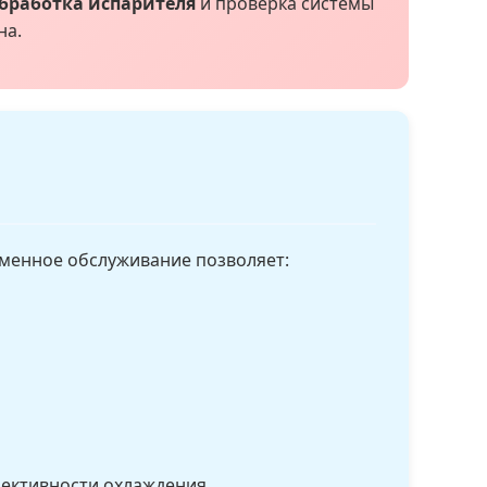
бработка испарителя
и проверка системы
на.
менное обслуживание позволяет:
фективности охлаждения.