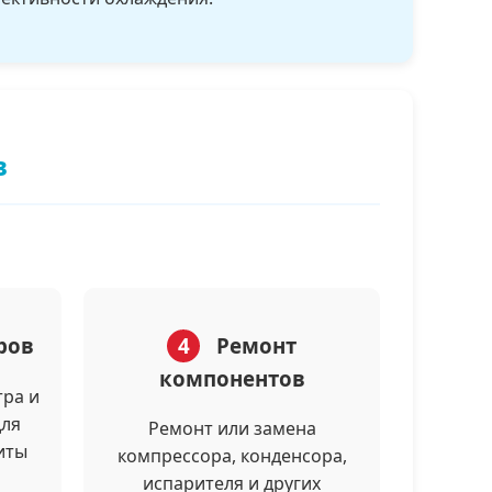
в
ров
4
Ремонт
компонентов
тра и
для
Ремонт или замена
иты
компрессора, конденсора,
испарителя и других