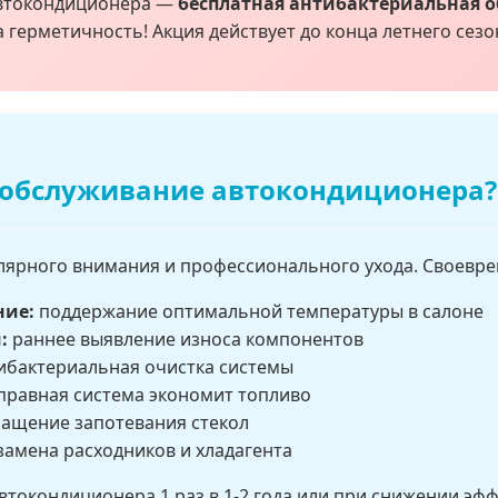
автокондиционера —
бесплатная антибактериальная о
а герметичность! Акция действует до конца летнего сезо
 обслуживание автокондиционера?
лярного внимания и профессионального ухода. Своевре
ние:
поддержание оптимальной температуры в салоне
:
раннее выявление износа компонентов
ибактериальная очистка системы
правная система экономит топливо
ащение запотевания стекол
замена расходников и хладагента
токондиционера 1 раз в 1-2 года или при снижении эф