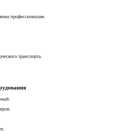
 шины профессионалам.
ческого транспорта.
орудования
чный.
еров.
e.