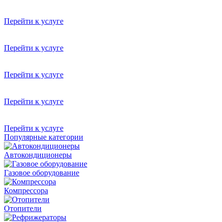
Заправка автокондиционера
хладагентом. Проверка давления .
Перейти к услуге
Рефрижераторы
Ремонт и обслуживание рефрижераторов. Диагностика, заправк
Перейти к услуге
Шиномонтаж
Проверка давления в шинах, балансировка, шиномонтаж, заме
Перейти к услуге
Диагностика
Диагностика и программирование электронных систем.
Перейти к услуге
Гидроборты
Установка, ремонт, обслуживание.
Перейти к услуге
Популярные категории
Автокондиционеры
Газовое оборудование
Компрессора
Отопители