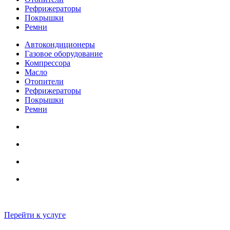
Рефрижераторы
Покрышки
Ремни
Автокондиционеры
Газовое оборудование
Компрессора
Масло
Отопители
Рефрижераторы
Покрышки
Ремни
Автокондиционеры
Ремонт и обслуживание автокондиционеров. Ремонт компрессо
Перейти к услуге
Заправка «под ключ»