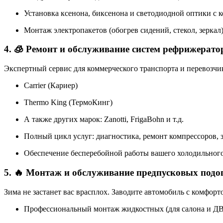
Установка ксенона, биксенона и светодиодной оптики с 
Монтаж электропакетов (обогрев сидений, стекол, зеркал)
4. 🧊 Ремонт и обслуживание систем рефрижерато
Экспертный сервис для коммерческого транспорта и перевозчи
Carrier (Кариер)
Thermo King (ТермоКинг)
А также других марок: Zanotti, FrigaBohn и т.д.
Полный цикл услуг: диагностика, ремонт компрессоров, 
Обеспечение бесперебойной работы вашего холодильного 
5. 🔥 Монтаж и обслуживание предпусковых подогр
Зима не застанет вас врасплох. Заводите автомобиль с комфорт
Профессиональный монтаж жидкостных (для салона и ДВС